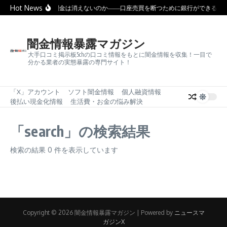
コンテンツへスキップ
Hot News
なぜ闇金は消えないのか――口座売買を断つために銀行ができるこ
闇金情報暴露マガジン
大手口コミ掲示板5chの口コミ情報をもとに闇金情報を収集！一目で
分かる業者の実態暴露の専門サイト！
「X」アカウント
ソフト闇金情報
個人融資情報
後払い現金化情報
生活費・お金の悩み解決
「search」の検索結果
検索の結果 0 件を表示しています
Copyright © 2026 闇金情報暴露マガジン | Powered by
ニュースマ
ガジンX