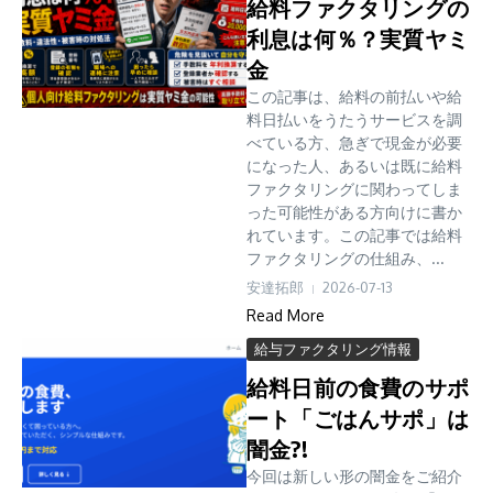
給料ファクタリングの
利息は何％？実質ヤミ
金
この記事は、給料の前払いや給
料日払いをうたうサービスを調
べている方、急ぎで現金が必要
になった人、あるいは既に給料
ファクタリングに関わってしま
った可能性がある方向けに書か
れています。この記事では給料
ファクタリングの仕組み、...
安達拓郎
2026-07-13
Read More
給与ファクタリング情報
給料日前の食費のサポ
ート「ごはんサポ」は
闇金?!
今回は新しい形の闇金をご紹介