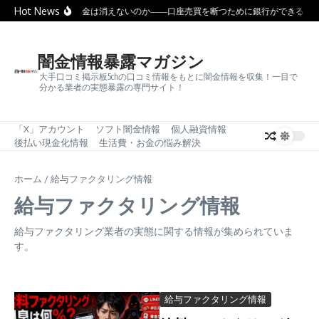
コンテンツへスキップ
Hot News
なぜ闇金は消えないのか――口座売買を断つために銀行ができるこ
闇金情報暴露マガジン
大手口コミ掲示板5chの口コミ情報をもとに闇金情報を収集！一目で
分かる業者の実態暴露の専門サイト！
「X」アカウント
ソフト闇金情報
個人融資情報
後払い現金化情報
生活費・お金の悩み解決
ホーム
/
給与ファクタリング情報
給与ファクタリング情報
給与ファクタリング業者の実態に関する情報が集められていま
す。
給与ファクタリング情報