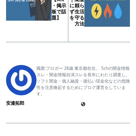
・掲示
に頼ら
板で話
ず生活
題】
を守る
方法
職業:ブロガー 28歳 東京都在住。 5chの闇金情報
スレ・闇金情報自演スレを長年にわたり調査し、
ソフト闇金・個人融資・後払い現金化などの危険
性を注意喚起するためにブログ運営をしていま
す。
安達拓郎