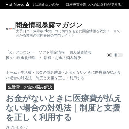
コンテンツへスキップ
Hot News
なぜ闇金は消えないのか――口座売買を断つために銀行ができること
闇金情報暴露マガジン
大手口コミ掲示板5chの口コミ情報をもとに闇金情報を収集！一目で
分かる業者の実態暴露の専門サイト！
「X」アカウント
ソフト闇金情報
個人融資情報
後払い現金化情報
生活費・お金の悩み解決
ホーム
/
生活費・お金の悩み解決
/
お金がないときに医療費が払えな
い場合の対処法｜制度と支援を正しく利用する
生活費・お金の悩み解決
お金がないときに医療費が払え
ない場合の対処法｜制度と支援
を正しく利用する
2025-08-27