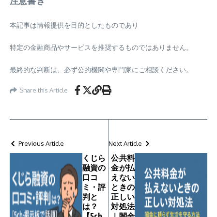
注意書き
本記事は情報提供を目的としたものであり
特定の金融商品やサービスを推奨するものではありません。
最終的な判断は、必ず公的機関や専門家にご相談ください。
Share this Article
Previous Article
Next Article
くじら
公共料
融資の
金が払
口コ
えない
ミ・評
ときの
判と
正しい
は？
対処法
【5ch
｜闇金