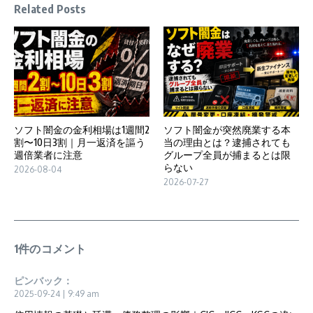
Related Posts
ソフト闇金の金利相場は1週間2
ソフト闇金が突然廃業する本
割〜10日3割｜月一返済を謳う
当の理由とは？逮捕されても
週倍業者に注意
グループ全員が捕まるとは限
らない
2026-08-04
2026-07-27
1件のコメント
ピンバック：
2025-09-24 | 9:49 am