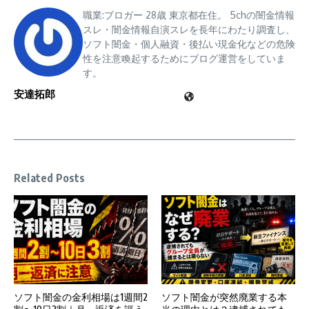
職業:ブロガー 28歳 東京都在住。 5chの闇金情報
スレ・闇金情報自演スレを長年にわたり調査し、
ソフト闇金・個人融資・後払い現金化などの危険
性を注意喚起するためにブログ運営をしていま
す。
安達拓郎
Related Posts
ソフト闇金の金利相場は1週間2
ソフト闇金が突然廃業する本