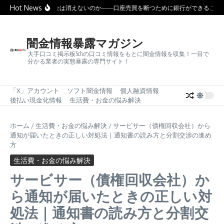
コンテンツへスキップ
Hot News
なぜ闇金は消えないのか――口座売買を断つために銀行ができること
闇金情報暴露マガジン
大手口コミ掲示板5chの口コミ情報をもとに闇金情報を収集！一目で
分かる業者の実態暴露の専門サイト！
「X」アカウント
ソフト闇金情報
個人融資情報
後払い現金化情報
生活費・お金の悩み解決
ホーム
/
生活費・お金の悩み解決
/
サービサー（債権回収会社）から
通知が届いたときの正しい対処法｜通知書の読み方と分割交渉の進め
方
生活費・お金の悩み解決
サービサー（債権回収会社）か
ら通知が届いたときの正しい対
処法｜通知書の読み方と分割交