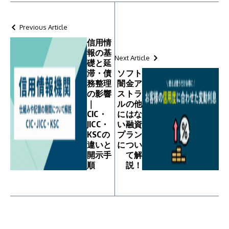
Previous Article
信用情
報の基
Next Article
礎と延
滞・債
ソフト
務整理
闇金ア
の影響
ストラ
｜
ルの他
CIC・
にはな
JICC・
い融資
KSCの
プラン
違いと
につい
開示手
て解
順
説！