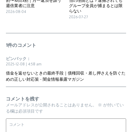
割〜10日3割｜月一返済を謳う
当の理由とは？逮捕されても
週倍業者に注意
グループ全員が捕まるとは限
らない
2026-08-04
2026-07-27
1件のコメント
ピンバック：
2025-12-08 | 4:58 am
借金を返せないときの最終手段｜債権回収・差し押さえを防ぐた
めの正しい対応策 - 闇金情報暴露マガジン
コメントを残す
メールアドレスが公開されることはありません。
※
が付いてい
る欄は必須項目です