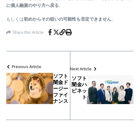
に個人融資のやり方へ戻る
。
もしくは
初めからその狙いの可能性も否定できません
。
Share this Article
Previous Article
Next Article
ソフト
ソフト
闇金ド
闇金ハ
ージー
ピネッ
ファイ
ト
ナンス