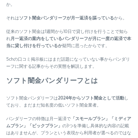
か。
それは
ソフト闇金パンダリーフが月一返済を謳っている
から。
従来のソフト闇金は1週間から10日で貸し付けを行うことで知ら
れ
月一返済の案内をしているパンダリーフが月に一度の返済で本
当に貸し付けを行っているか
疑問に思ったからです。
5chの口コミ掲示板にはまだ話題になっていない事からパンダリ
ーフに関する記事からその実態を解説します。
ソフト闇金パンダリーフとは
ソフト闇金パンダリーフは
2024年からソフト闇金として活動
し
ており、まだまだ知名度の低いソフト闇金業者。
パンダリーフの特徴は月一返済で
「スモールプラン」「ミディア
ムプラン」「ビックプラン」
の3つを準備し具体的な内容の記載
はありませんが、プランという表現から利用者が選べるのではな