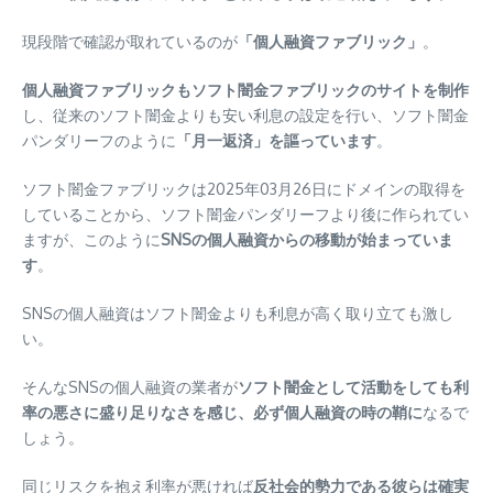
現段階で確認が取れているのが
「個人融資ファブリック」
。
個人融資ファブリックもソフト闇金ファブリックのサイトを制作
し、従来のソフト闇金よりも安い利息の設定を行い、ソフト闇金
パンダリーフのように
「月一返済」を謳っています
。
ソフト闇金ファブリックは2025年03月26日にドメインの取得を
していることから、ソフト闇金パンダリーフより後に作られてい
ますが、このように
SNSの個人融資からの移動が始まっていま
す
。
SNSの個人融資はソフト闇金よりも利息が高く取り立ても激し
い。
そんなSNSの個人融資の業者が
ソフト闇金として活動をしても利
率の悪さに盛り足りなさを感じ、必ず個人融資の時の鞘に
なるで
しょう。
同じリスクを抱え利率が悪ければ
反社会的勢力である彼らは確実