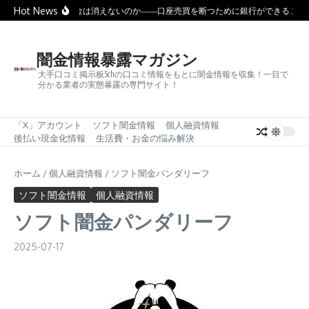
コンテンツへスキップ
Hot News
なぜ闇金は消えないのか――口座売買を断つために銀行ができること
闇金情報暴露マガジン
大手口コミ掲示板5chの口コミ情報をもとに闇金情報を収集！一目で
分かる業者の実態暴露の専門サイト！
「X」アカウント
ソフト闇金情報
個人融資情報
後払い現金化情報
生活費・お金の悩み解決
ホーム
/
個人融資情報
/
ソフト闇金パンダリーフ
ソフト闇金情報
個人融資情報
ソフト闇金パンダリーフ
2025-07-17