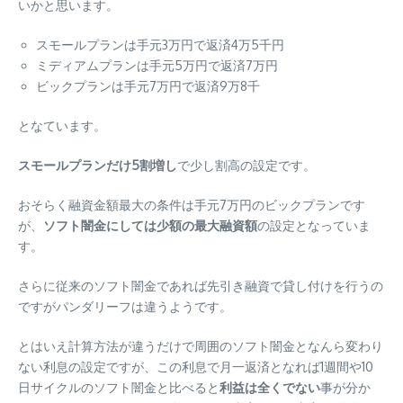
いかと思います。
スモールプランは手元3万円で返済4万5千円
ミディアムプランは手元5万円で返済7万円
ビックプランは手元7万円で返済9万8千
となています。
スモールプランだけ5割増し
で少し割高の設定です。
おそらく融資金額最大の条件は手元7万円のビックプランです
が、
ソフト闇金にしては少額の最大融資額
の設定となっていま
す。
さらに従来のソフト闇金であれば先引き融資で貸し付けを行うの
ですがパンダリーフは違うようです。
とはいえ計算方法が違うだけで周囲のソフト闇金となんら変わり
ない利息の設定ですが、この利息で月一返済となれば1週間や10
日サイクルのソフト闇金と比べると
利益は全くでない
事が分か