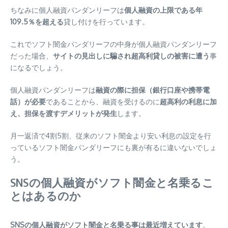
ちなみに個人融資パンダンリーフは
個人融資の上限である年
109.5％を超える
貸し付けを行っています。
これでソフト闇金パンダリーフの中身が個人融資パンダンリーフ
だった場合、
サイトの見出しに騙され超高利貸しの被害に遭う
事
になるでしょう。
個人融資パンダンリーフは
融資の際に担保（銀行口座や携帯電
話）が必要
であることから、融資を受けるのに
超高利の利息に加
え、担保を渡すデメリットが発生
します。
月一返済で4割5割、従来のソフト闇金より安い利息の設定を行
っているソフト闇金パンダリーフにも裏が有るに違いないでしょ
う。
SNSの個人融資がソフト闇金と名乗るこ
とはあるのか
SNSの個人融資がソフト闇金と名乗る事は最近増えています
。