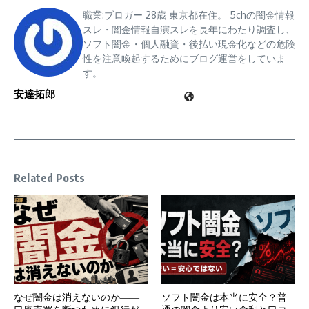
職業:ブロガー 28歳 東京都在住。 5chの闇金情報
スレ・闇金情報自演スレを長年にわたり調査し、
ソフト闇金・個人融資・後払い現金化などの危険
性を注意喚起するためにブログ運営をしていま
す。
安達拓郎
Related Posts
なぜ闇金は消えないのか――
ソフト闇金は本当に安全？普