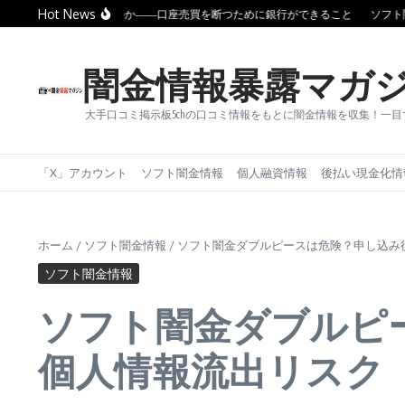
コンテンツへスキップ
Hot News
ぜ闇金は消えないのか――口座売買を断つために銀行ができること
ソフト闇金は
闇金情報暴露マガ
大手口コミ掲示板5chの口コミ情報をもとに闇金情報を収集！一
「X」アカウント
ソフト闇金情報
個人融資情報
後払い現金化情
ホーム
/
ソフト闇金情報
/
ソフト闇金ダブルピースは危険？申し込み
ソフト闇金情報
ソフト闇金ダブルピ
個人情報流出リスク