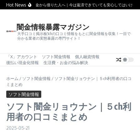
コンテンツへスキップ
Hot News
ソフト闇金から借りた人へ｜今は返済できていても安心してはいけない
闇金情報暴露マガジン
大手口コミ掲示板5chの口コミ情報をもとに闇金情報を収集！一目で
分かる業者の実態暴露の専門サイト！
「X」アカウント
ソフト闇金情報
個人融資情報
後払い現金化情報
生活費・お金の悩み解決
ホーム
/
ソフト闇金情報
/
ソフト闇金リョウナン｜５ch利用者の口コ
ミまとめ
ソフト闇金情報
ソフト闇金リョウナン｜５ch利
用者の口コミまとめ
2025-05-21