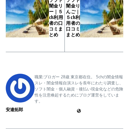
闇金リ
闇金り
ー｜５
んご｜
ch利用
５ch利
者の口
用者の
コミま
口コミ
とめ
まとめ
職業:ブロガー 28歳 東京都在住。 5chの闇金情報
スレ・闇金情報自演スレを長年にわたり調査し、
ソフト闇金・個人融資・後払い現金化などの危険
性を注意喚起するためにブログ運営をしていま
す。
安達拓郎