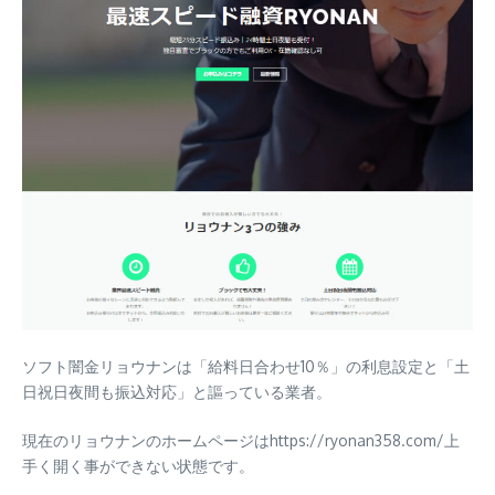
ソフト闇金リョウナンは「
給料日合わせ10％
」の利息設定と「
土
日祝日夜間も振込対応
」と謳っている業者。
現在のリョウナンのホームページはhttps://ryonan358.com/上
手く開く事ができない状態です。