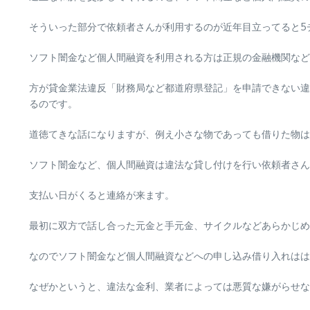
そういった部分で依頼者さんが利用するのが近年目立ってると5
ソフト闇金など個人間融資を利用される方は正規の金融機関など
方が貸金業法違反「財務局など都道府県登記」を申請できない違
るのです。
道徳てきな話になりますが、例え小さな物であっても借りた物は
ソフト闇金など、個人間融資は違法な貸し付けを行い依頼者さん
支払い日がくると連絡が来ます。
最初に双方で話し合った元金と手元金、サイクルなどあらかじめ
なのでソフト闇金など個人間融資などへの申し込み借り入れはは
なぜかというと、違法な金利、業者によっては悪質な嫌がらせな