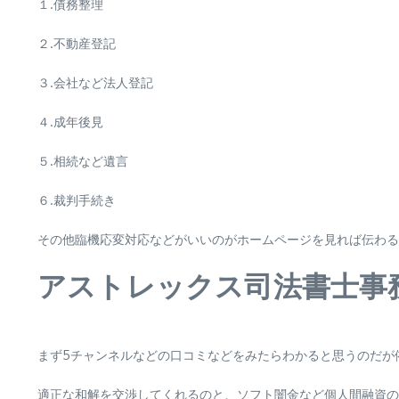
１.債務整理
２.不動産登記
３.会社など法人登記
４.成年後見
５.相続など遺言
６.裁判手続き
その他臨機応変対応などがいいのがホームページを見れば伝わる
アストレックス司法書士事
まず5チャンネルなどの口コミなどをみたらわかると思うのだが
適正な和解を交渉してくれるのと、ソフト闇金など個人間融資の