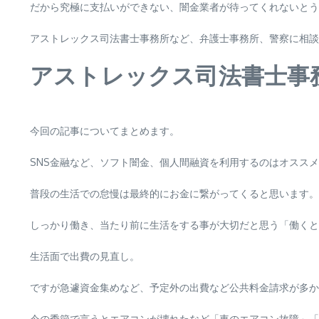
だから究極に支払いができない、闇金業者が待ってくれないとう
アストレックス司法書士事務所など、弁護士事務所、警察に相談
アストレックス司法書士事
今回の記事についてまとめます。
SNS金融など、ソフト闇金、個人間融資を利用するのはオスス
普段の生活での怠慢は最終的にお金に繋がってくると思います。
しっかり働き、当たり前に生活をする事が大切だと思う「働くと
生活面で出費の見直し。
ですが急遽資金集めなど、予定外の出費など公共料金請求が多か
今の季節で言うとエアコンが壊れたなど「車のエアコン故障」「