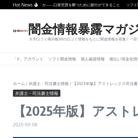
コンテンツへスキップ
Hot News
金は消えないのか――口座売買を断つために銀行ができること
ソフト闇金は本当
闇金情報暴露マガ
大手口コミ掲示板5chの口コミ情報をもとに闇金情報を収集！一
「X」アカウント
ソフト闇金情報
個人融資情報
後払い現金化情
ホーム
/
弁護士・司法書士情報
/
【2025年版】アストレックス司法
弁護士・司法書士情報
【2025年版】アス
2025-09-08