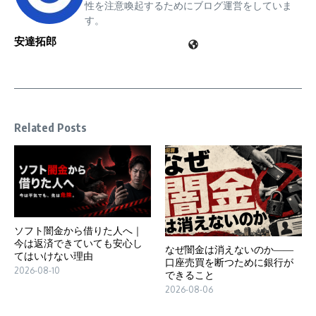
性を注意喚起するためにブログ運営をしていま
す。
安達拓郎
Related Posts
ソフト闇金から借りた人へ｜
今は返済できていても安心し
なぜ闇金は消えないのか――
てはいけない理由
口座売買を断つために銀行が
2026-08-10
できること
2026-08-06