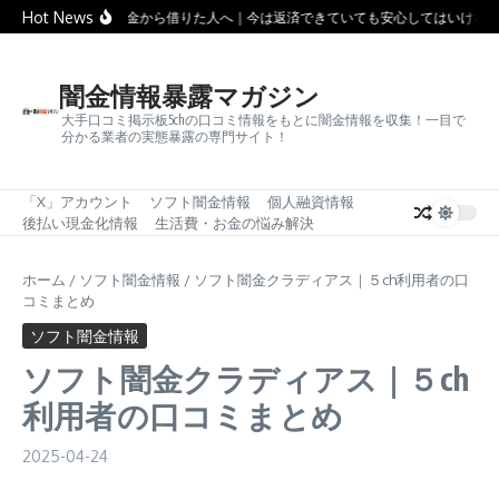
コンテンツへスキップ
Hot News
ソフト闇金から借りた人へ｜今は返済できていても安心してはいけない
闇金情報暴露マガジン
大手口コミ掲示板5chの口コミ情報をもとに闇金情報を収集！一目で
分かる業者の実態暴露の専門サイト！
「X」アカウント
ソフト闇金情報
個人融資情報
後払い現金化情報
生活費・お金の悩み解決
ホーム
/
ソフト闇金情報
/
ソフト闇金クラディアス｜５ch利用者の口
コミまとめ
ソフト闇金情報
ソフト闇金クラディアス｜５ch
利用者の口コミまとめ
2025-04-24