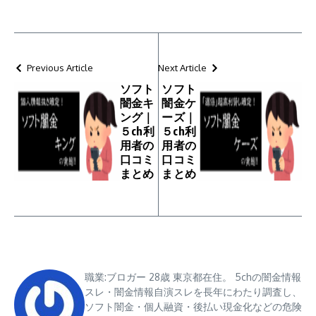
Previous Article
Next Article
ソフト
ソフト
闇金キ
闇金ケ
ング｜
ーズ｜
５ch利
５ch利
用者の
用者の
口コミ
口コミ
まとめ
まとめ
職業:ブロガー 28歳 東京都在住。 5chの闇金情報
スレ・闇金情報自演スレを長年にわたり調査し、
ソフト闇金・個人融資・後払い現金化などの危険