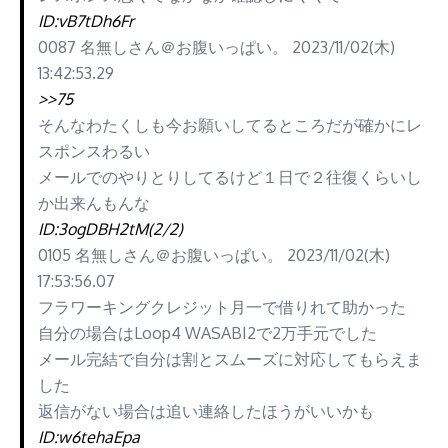
ID:vB7tDh6Fr
0087 名無しさん＠お腹いっぱい。 2023/11/02(木)
13:42:53.29
>>75
そんなわたくしも今お願いしてるところだが確かにレ
スポンスわるい
メールでのやりとりしてるけど１日で２往復くらいし
か出来んもんな
ID:3ogDBH2tM(2/2)
0105 名無しさん＠お腹いっぱい。 2023/11/02(木)
17:53:56.07
フラワーキングクレジット月一で借りれて助かった
自分の場合はLoop4 WASABI2で2万手元でした
メール完結で自分は割とスムーズに対応してもらえま
した
返信がない場合は追い連絡したほうがいいかも
ID:w6tehaEpa