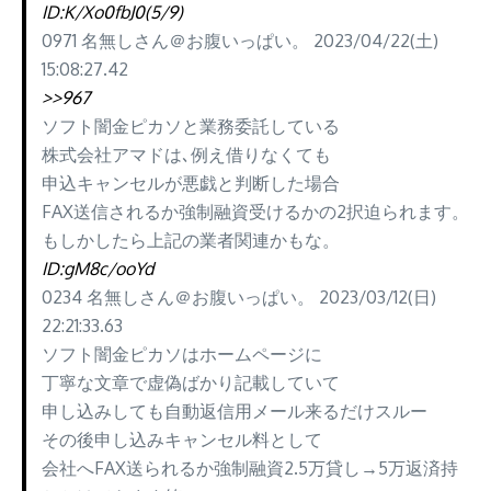
ID:K/Xo0fbJ0(5/9)
0971 名無しさん＠お腹いっぱい。 2023/04/22(土)
15:08:27.42
>>967
ソフト闇金ピカソと業務委託している
株式会社アマドは､例え借りなくても
申込キャンセルが悪戯と判断した場合
FAX送信されるか強制融資受けるかの2択迫られます。
もしかしたら上記の業者関連かもな。
ID:gM8c/ooYd
0234 名無しさん＠お腹いっぱい。 2023/03/12(日)
22:21:33.63
ソフト闇金ピカソはホームページに
丁寧な文章で虚偽ばかり記載していて
申し込みしても自動返信用メール来るだけスルー
その後申し込みキャンセル料として
会社へFAX送られるか強制融資2.5万貸し→5万返済持