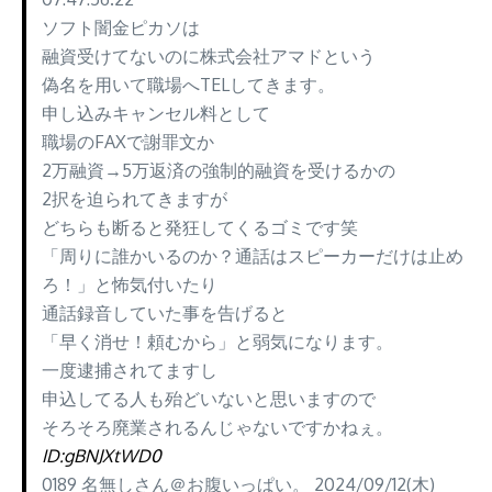
ソフト闇金ピカソは
融資受けてないのに株式会社アマドという
偽名を用いて職場へTELしてきます。
申し込みキャンセル料として
職場のFAXで謝罪文か
2万融資→5万返済の強制的融資を受けるかの
2択を迫られてきますが
どちらも断ると発狂してくるゴミです笑
「周りに誰かいるのか？通話はスピーカーだけは止め
ろ！」と怖気付いたり
通話録音していた事を告げると
「早く消せ！頼むから」と弱気になります。
一度逮捕されてますし
申込してる人も殆どいないと思いますので
そろそろ廃業されるんじゃないですかねぇ。
ID:gBNJXtWD0
0189 名無しさん＠お腹いっぱい。 2024/09/12(木)