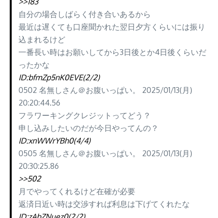
>>183
自分の場合しばらく付き合いあるから
最近は遅くても口座聞かれた翌日夕方くらいには振り
込まれるけど
一番長い時はお願いしてから3日後とか4日後くらいだ
ったかな
ID:bfmZp5nK0EVE(2/2)
0502 名無しさん＠お腹いっぱい。 2025/01/13(月)
20:20:44.56
フラワーキングクレジットってどう？
申し込みしたいのだが今日やってんの？
ID:xnWWrYBh0(4/4)
0505 名無しさん＠お腹いっぱい。 2025/01/13(月)
20:30:25.86
>>502
月でやってくれるけど在確が必要
返済日近い時は交渉すれば利息は下げてくれたな
ID:zAbZNuez0(2/2)