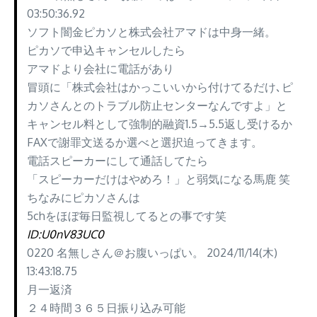
03:50:36.92
ソフト闇金ピカソと株式会社アマドは中身一緒。
ピカソで申込キャンセルしたら
アマドより会社に電話があり
冒頭に「株式会社はかっこいいから付けてるだけ､ピ
カソさんとのトラブル防止センターなんですよ」と
キャンセル料として強制的融資1.5→5.5返し受けるか
FAXで謝罪文送るか選べと選択迫ってきます。
電話スピーカーにして通話してたら
「スピーカーだけはやめろ！」と弱気になる馬鹿 笑
ちなみにピカソさんは
5chをほぼ毎日監視してるとの事です笑
ID:U0nV83UC0
0220 名無しさん＠お腹いっぱい。 2024/11/14(木)
13:43:18.75
月一返済
２４時間３６５日振り込み可能