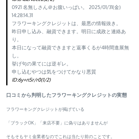
0921 名無しさん＠お腹いっぱい。 2025/01/31(金)
14:28:14.31
フラワーキングクレジットは、最悪の情報抜き。
昨日申し込み、融資できます。明日に成政と連絡あ
り。
本日になって融資できますと返事くるが4時間進展無
し。
挙げ句の果てには逆ギレ。
申し込むやつは気をつけてかなり悪質
ID:6y+nSr/r0(1/2)
口コミから判明したフラワーキングクレジットの実態
フラワーキングクレジットが掲げている
「ブラックOK」「来店不要」に偽りはありませんが
そもそもヤミ金業者なのでこれは当たり前のことです。