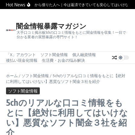
コンテンツへスキップ
Hot News
ソフト闇金から借りた人へ｜今は返済できていても安心してはいけない理
闇金情報暴露マガジン
大手口コミ掲示板5chの口コミ情報をもとに闇金情報を収集！一目で
分かる業者の実態暴露の専門サイト！
「X」アカウント
ソフト闇金情報
個人融資情報
後払い現金化情報
生活費・お金の悩み解決
ホーム
/
ソフト闇金情報
/
5chのリアルな口コミ情報をもとに【絶対
に利用してはいけない】悪質なソフト闇金３社を紹介
ソフト闇金情報
5chのリアルな口コミ情報をも
とに【絶対に利用してはいけな
い】悪質なソフト闇金３社を紹
介