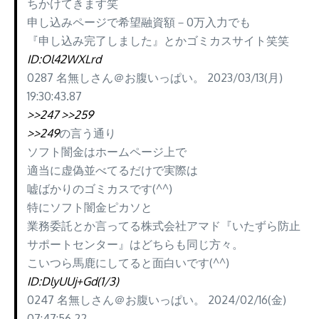
ちかけてきます笑
申し込みページで希望融資額－0万入力でも
『申し込み完了しました』とかゴミカスサイト笑笑
ID:Ol42WXLrd
0287 名無しさん＠お腹いっぱい。 2023/03/13(月)
19:30:43.87
>>247
>>259
>>249
の言う通り
ソフト闇金はホームページ上で
適当に虚偽並べてるだけで実際は
嘘ばかりのゴミカスです(^^)
特にソフト闇金ピカソと
業務委託とか言ってる株式会社アマド『いたずら防止
サポートセンター』はどちらも同じ方々。
こいつら馬鹿にしてると面白いです(^^)
ID:DlyUUj+Gd(1/3)
0247 名無しさん＠お腹いっぱい。 2024/02/16(金)
07:47:56.22