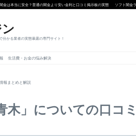
は本当に安全？普通の闇金より安い金利と口コミ掲示板の実態
ソフト闇金ランキ
ジン
目で分かる業者の実態暴露の専門サイト！
報
生活費・お金の悩み解決
ミ情報まとめと解説
 青木」についての口コ