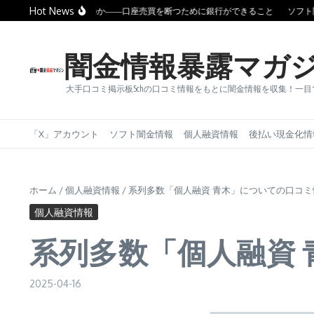
コンテンツへスキップ
Hot News
ぜ闇金は消えないのか――口座売買を断つために銀行ができること
ソフト闇金
闇金情報暴露マガ
大手口コミ掲示板5chの口コミ情報をもとに闇金情報を収集！一
「X」アカウント
ソフト闇金情報
個人融資情報
後払い現金化情
ホーム
/
個人融資情報
/
系列多数「個人融資 青木」についての口コ
個人融資情報
系列多数「個人融資
2025-04-16