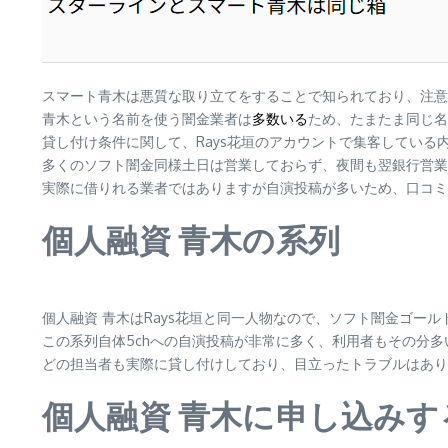
スマート青木は悪質な取り立てをすることで知られており、注意
青木という名前を使う闇金業者は
多数いる
ため、たまたま同じ名
貸し付け条件に関して、Rays花垣のアカウントで集客している内
多くのソフト闇金同様土日は営業しておらず、夜間も翌銀行営業
実際に借りれる業者ではありますが自演投稿が多いため、口コミ
個人融資 青木の系列
個人融資 青木はRays花垣と同一人物なので、ソフト闇金ゴー
この系列自体5chへの自演投稿が非常に多く、利用者もその分
どの担当者も実際に貸し付けしており、目立ったトラブルはあり
個人融資 青木に申し込み