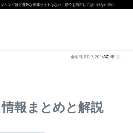
ングほど危険な誘導サイトはない！順位を信用してはいけない理由
ソフト闇金の
金曜日, 8月 7, 2026
ミ情報まとめと解説