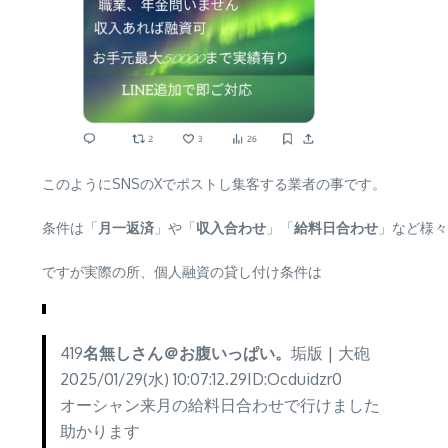
このようにSNSのXでポストし集客する業者の事です。
条件は「
月一返済
」や「
収入合わせ
」「
給料日合わせ
」など様々
ですが実際の所、個人融資の貸し付け条件は
419
名無しさん＠お腹いっぱい。
垢版 | 大砲
2025/01/29(水) 10:07:12.29ID:Ocduidzr0
オーシャン来月の給料日合わせで行けました
助かります