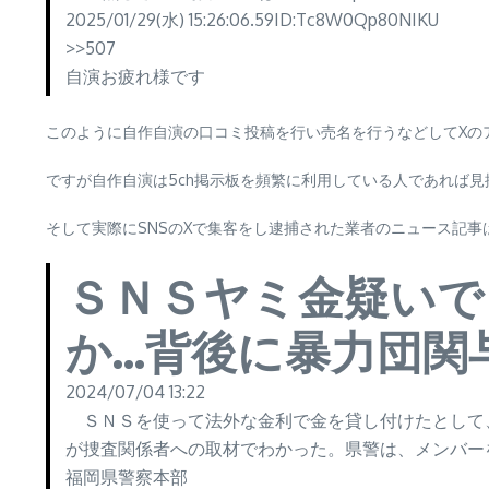
2025/01/29(水) 15:26:06.59ID:Tc8W0Qp80NIKU
>>507
自演お疲れ様です
このように自作自演の口コミ投稿を行い売名を行うなどしてXの
ですが自作自演は5ch掲示板を頻繁に利用している人であれば
そして実際にSNSのXで集客をし逮捕された業者のニュース記事
ＳＮＳヤミ金疑いで
か…背後に暴力団関
2024/07/04 13:22
ＳＮＳを使って法外な金利で金を貸し付けたとして
が捜査関係者への取材でわかった。県警は、メンバー
福岡県警察本部