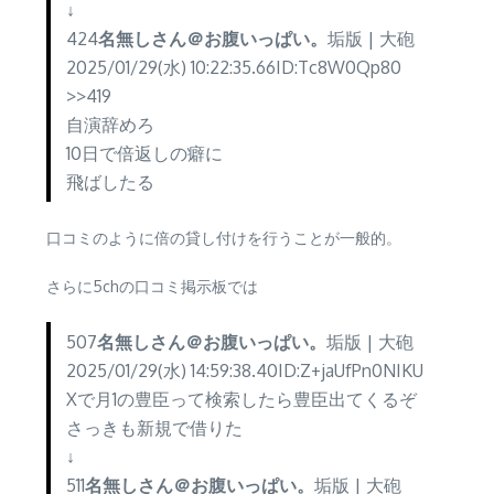
↓
424
名無しさん＠お腹いっぱい。
垢版 | 大砲
2025/01/29(水) 10:22:35.66ID:Tc8W0Qp80
>>419
自演辞めろ
10日で倍返しの癖に
飛ばしたる
口コミのように倍の貸し付けを行うことが一般的。
さらに5chの口コミ掲示板では
507
名無しさん＠お腹いっぱい。
垢版 | 大砲
2025/01/29(水) 14:59:38.40ID:Z+jaUfPn0NIKU
Xで月1の豊臣って検索したら豊臣出てくるぞ
さっきも新規で借りた
↓
511
名無しさん＠お腹いっぱい。
垢版 | 大砲