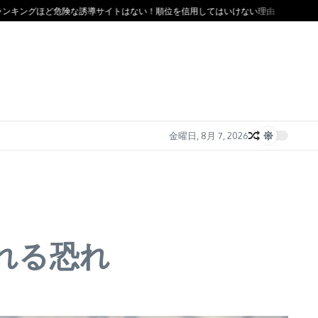
ングほど危険な誘導サイトはない！順位を信用してはいけない理由
ソフト闇金の金
金曜日, 8月 7, 2026
れる恐れ