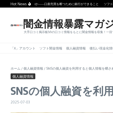
コンテンツへスキップ
Hot News
ぜ闇金は消えないのか――口座売買を断つために銀行ができること
ソフト闇金は
闇金情報暴露マガ
大手口コミ掲示板5chの口コミ情報をもとに闇金情報を収集！一
「X」アカウント
ソフト闇金情報
個人融資情報
後払い現金化情
ホーム
/
個人融資情報
/
SNSの個人融資を利用すると個人情報を晒さ
個人融資情報
SNSの個人融資を利
2025-07-03