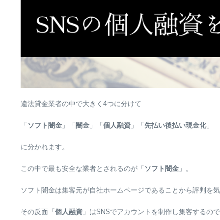
違法貸金業者の中で大きく4つに分けて
「
ソフト闇金
」「
闇金
」「
個人融資
」「
先払い後払い現金化
」
に分かれます。
この中で最も安全な業者とされるのが「
ソフト闇金
」。
ソフト闇金は集客元が自社ホームページであることから評判を気
その反面「
個人融資
」はSNSでアカウントを制作し集客するの