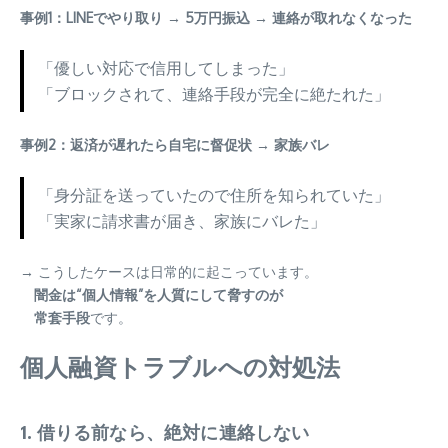
事例1：LINEでやり取り → 5万円振込 → 連絡が取れなくなった
「優しい対応で信用してしまった」
「ブロックされて、連絡手段が完全に絶たれた」
事例2：返済が遅れたら自宅に督促状 → 家族バレ
「身分証を送っていたので住所を知られていた」
「実家に請求書が届き、家族にバレた」
→ こうしたケースは日常的に起こっています。
闇金は“個人情報”を人質にして脅すのが
常套手段
です。
個人融資トラブルへの対処法
1. 借りる前なら、
絶対に連絡しない