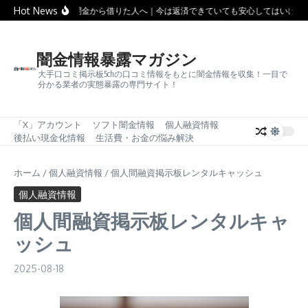
コンテンツへスキップ
Hot News
ソフト闇金から借りた人へ｜今は返済できていても安心してはいけな
闇金情報暴露マガジン
大手口コミ掲示板5chの口コミ情報をもとに闇金情報を収集！一目で
分かる業者の実態暴露の専門サイト！
「X」アカウント
ソフト闇金情報
個人融資情報
後払い現金化情報
生活費・お金の悩み解決
ホーム
/
個人融資情報
/
個人間融資掲示板レンタルキャッシュ
個人融資情報
個人間融資掲示板レンタルキャ
ッシュ
2025-08-18