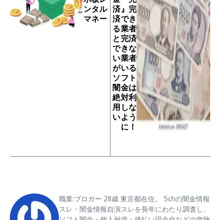
ンタル
済』完
マネー
済でき
る業者
と完済
できな
い業者
がいる
ソフト
闇金は
絶対利
用しな
いよう
に！
職業:ブロガー 28歳 東京都在住。 5chの闇金情報
スレ・闇金情報自演スレを長年にわたり調査し、
ソフト闇金・個人融資・後払い現金化などの危険